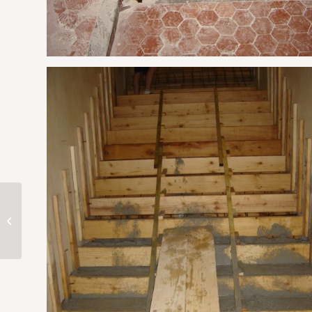
Escaliers plan-de-
cuques